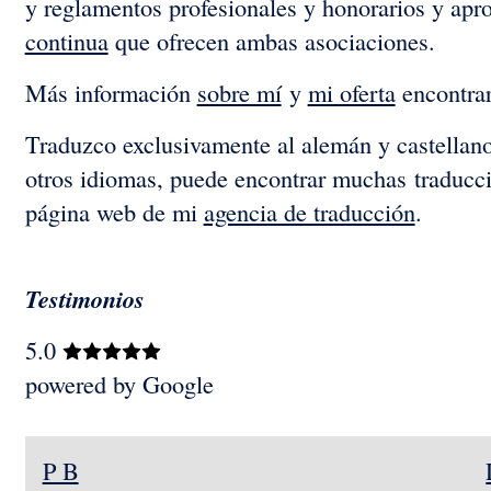
y reglamentos profesionales y honorarios y apr
continua
que ofrecen ambas asociaciones.
Más información
sobre mí
y
mi oferta
encontrar
Traduzco exclusivamente al alemán y castellano.
otros idiomas, puede encontrar muchas traduccio
página web de mi
agencia de traducción
.
Testimonios
5.0
powered by
G
o
o
g
l
e
P B