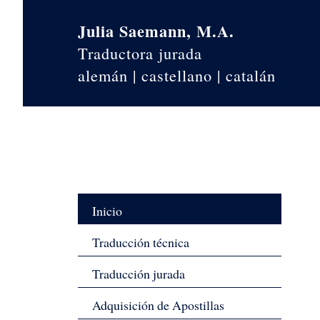
Skip to content
Julia Saemann, M.A.
Traductora jurada
alemán | castellano | catalán
Current page:
Inicio
Traducción técnica
Traducción jurada
Adquisición de Apostillas