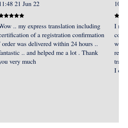
11:48 21 Jun 22
10:11
Wow .. my express translation including
I nee
certification of a registration confirmation
contr
/ order was delivered within 24 hours ..
went 
fantastic .. and helped me a lot . Thank
recei
you very much
trans
I ca